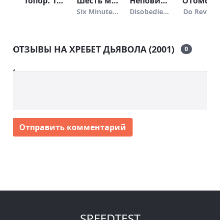
Топор. 1944 (2022)
Шесть минут до полуночи (2020)
Неповиновение (2017)
Отомсти за меня (2022
Six Minutes to Midnight
Disobedience
Do Reveng
ОТЗЫВЫ НА ХРЕБЕТ ДЬЯВОЛА (2001)
0
Отправить комментарий
SPEEDTEST