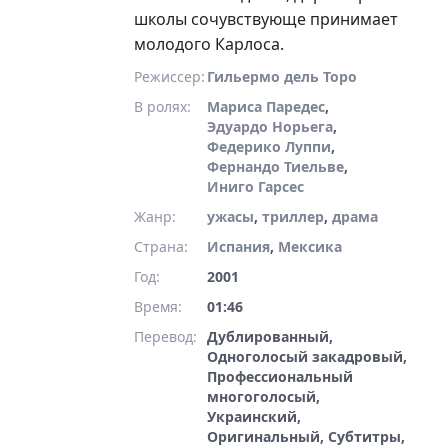
школы сочувствующе принимает
молодого Карлоса.
Режиссер:
Гильермо дель Торо
В ролях:
Мариса Паредес
,
Эдуардо Норьега
,
Федерико Луппи
,
Фернандо Тиельве
,
Иниго Гарсес
Жанр:
ужасы
,
триллер
,
драма
Страна:
Испания
,
Мексика
Год:
2001
Время:
01:46
Перевод:
Дублированный,
Одноголосый закадровый,
Профессиональный
многоголосый,
Украинский,
Оригинальный, Субтитры,