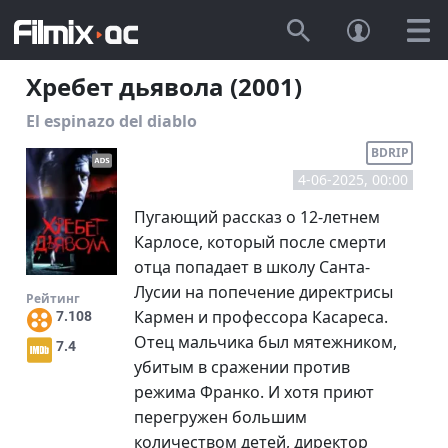
Хребет дьявола (2001)
El espinazo del diablo
BDRIP
4-06-2025, 00:00
Пугающий рассказ о 12-летнем
Карлосе, который после смерти
отца попадает в школу Санта-
Лусии на попечение директрисы
Рейтинг
Кармен и профессора Касареса.
7.108
Отец мальчика был мятежником,
7.4
убитым в сражении против
режима Франко. И хотя приют
перегружен большим
количеством детей, директор