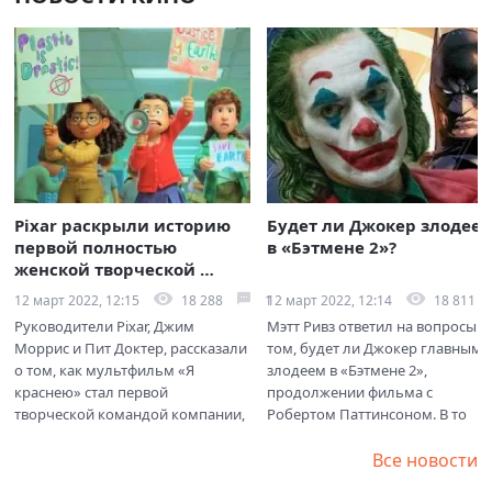
Pixar раскрыли историю 
Будет ли Джокер злодеем
первой полностью 
в «Бэтмене 2»?
женской творческой 
группы
18 288
1
18 811
12 март 2022, 12:15
12 март 2022, 12:14
Руководители Pixar, Джим 
Мэтт Ривз ответил на вопросы о 
Моррис и Пит Доктер, рассказали 
том, будет ли Джокер главным 
о том, как мультфильм «Я 
злодеем в «Бэтмене 2», 
краснею» стал первой 
продолжении фильма c 
творческой командой компании, 
Робертом Паттинсоном. В то 
полностью состоящей из 
время как его первая картина...
женщин.
Все новости