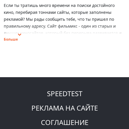
Если ты тратишь много времени на поиски достойного
кино, перебирая тоннами сайты, которые заполнены
рекламой? Мы рады сообщить тебе, что ты пришел по
правильному адресу. Сайт фильмикс - один из старых и
лучших киносайтов, который без перерыва развивается и
Больше
становится с каждым днем лучше и удобнее для тебя. Не
забудь добавить нас в “Закладки”.
ЧЕМ ЛУЧШЕ ФИЛЬМИКС?
SPEEDTEST
Огромная коллекция видео (свыше 60 000
фильмов и сериалов на одном сайте).
РЕКЛАМА НА САЙТЕ
Возможность
смотреть фильмы
и сериалы
онлайн в
хорошем HD качестве
и скачивать
СОГЛАШЕНИЕ
через систему биторрент;