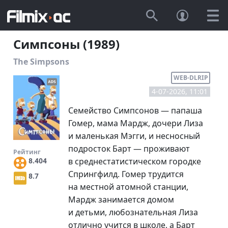
Симпсоны (1989)
The Simpsons
WEB-DLRIP
4-07-2026, 11:01
Семейство Симпсонов — папаша
Гомер, мама Мардж, дочери Лиза
и маленькая Мэгги, и несносный
подросток Барт — проживают
Рейтинг
в среднестатистическом городке
8.404
Спрингфилд. Гомер трудится
8.7
на местной атомной станции,
Мардж занимается домом
и детьми, любознательная Лиза
отлично учится в школе, а Барт