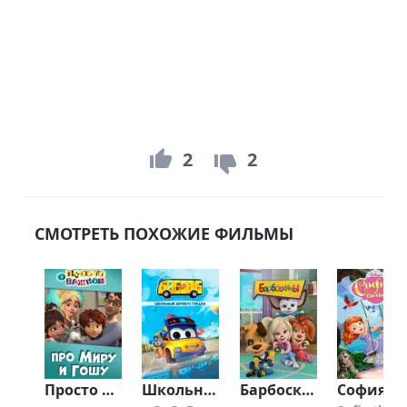
2
2
СМОТРЕТЬ ПОХОЖИЕ ФИЛЬМЫ
Просто о важном. Про Миру и Гошу (2019)
Школьный автобус Гордон (2019)
Барбоскины (2011)
София Прекр