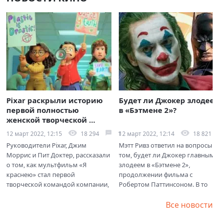
Pixar раскрыли историю 
Будет ли Джокер злодеем
первой полностью 
в «Бэтмене 2»?
женской творческой 
группы
18 294
1
18 821
12 март 2022, 12:15
12 март 2022, 12:14
Руководители Pixar, Джим 
Мэтт Ривз ответил на вопросы о 
Моррис и Пит Доктер, рассказали 
том, будет ли Джокер главным 
о том, как мультфильм «Я 
злодеем в «Бэтмене 2», 
краснею» стал первой 
продолжении фильма c 
творческой командой компании, 
Робертом Паттинсоном. В то 
полностью состоящей из 
время как его первая картина...
женщин.
Все новости