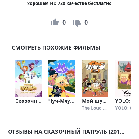
хорошем HD 720 качестве бесплатно
0
0
СМОТРЕТЬ ПОХОЖИЕ ФИЛЬМЫ
Сказочный патруль. Хроники чудес (2019)
Чуч-Мяуч (2020)
Мой шумный дом (2016)
YOLO: Кристальная фантазия (
The Loud House
YOLO: Crysta
ОТЗЫВЫ НА СКАЗОЧНЫЙ ПАТРУЛЬ (2016)
0