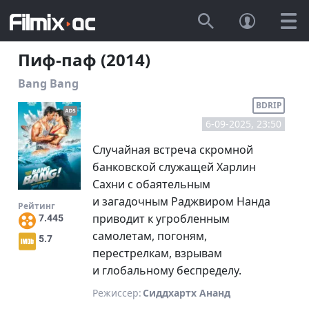
Пиф-паф (2014)
Bang Bang
BDRIP
6-09-2025, 23:50
Случайная встреча скромной
банковской служащей Харлин
Сахни с обаятельным
и загадочным Раджвиром Нанда
Рейтинг
приводит к угробленным
7.445
самолетам, погоням,
5.7
перестрелкам, взрывам
и глобальному беспределу.
Режиссер:
Сиддхартх Ананд