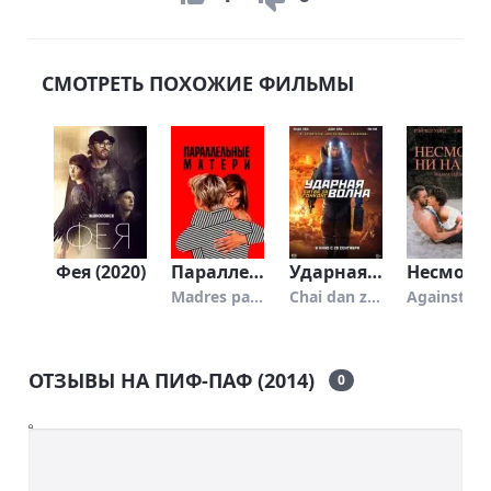
СМОТРЕТЬ ПОХОЖИЕ ФИЛЬМЫ
Фея (2020)
Параллельные матери (2021)
Ударная волна 2 (2020)
Несмотря ни на что (1984)
Madres paralelas
Chai dan zhuan jia 2
Against
ОТЗЫВЫ НА ПИФ-ПАФ (2014)
0