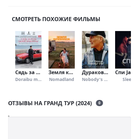
СМОТРЕТЬ ПОХОЖИЕ ФИЛЬМЫ
Сядь за руль моей машины
Земля кочевников (2020)
Дураков нет (1994)
Спи J
Doraibu mai ka
Nomadland
Nobody's Fool
Sleep
ОТЗЫВЫ НА ГРАНД ТУР (2024)
0