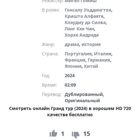
Режиссер:
Мигел Гомиш
В ролях:
Гонсалу Уоддингтон
,
Кришта Алфаяте
,
Клаудиу да Силва
,
Ланг Кхе Чан
,
Хорхе Андраде
Жанр:
драма
,
история
Страна:
Португалия
,
Италия
,
Франция
,
Германия
,
Япония
,
Китай
Год:
2024
Время:
02:09
Перевод:
Дублированный,
Оригинальный
Смотреть онлайн Гранд тур (2024) в хорошем HD 720
качестве бесплатно
1
15