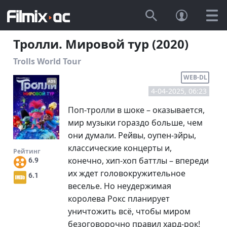
Тролли. Мировой тур (2020)
Trolls World Tour
WEB-DL
4-04-2025, 06:23
Поп-тролли в шоке – оказывается,
мир музыки гораздо больше, чем
они думали. Рейвы, оупен-эйры,
классические концерты и,
Рейтинг
конечно, хип-хоп баттлы – впереди
6.9
их ждет головокружительное
6.1
веселье. Но неудержимая
королева Рокс планирует
уничтожить всё, чтобы миром
безоговорочно правил хард-рок!