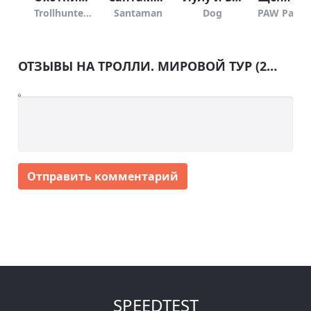
Trollhunters: Rise of the Titans
Santaman
Dog
PAW Pa
ОТЗЫВЫ НА ТРОЛЛИ. МИРОВОЙ ТУР (2020)
Отправить комментарий
SPEEDTEST