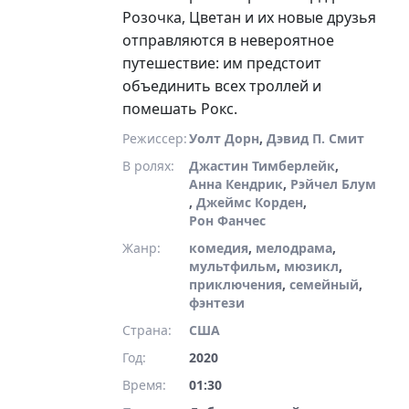
Розочка, Цветан и их новые друзья
отправляются в невероятное
путешествие: им предстоит
объединить всех троллей и
помешать Рокс.
Режиссер:
Уолт Дорн
,
Дэвид П. Смит
В ролях:
Джастин Тимберлейк
,
Анна Кендрик
,
Рэйчел Блум
,
Джеймс Корден
,
Рон Фанчес
Жанр:
комедия
,
мелодрама
,
мультфильм
,
мюзикл
,
приключения
,
семейный
,
фэнтези
Страна:
США
Год:
2020
Время:
01:30