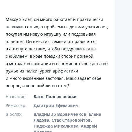
Максу 35 лет, он много работает и практически
не видит семью, а проблемы с детьми улаживает,
покупая им новую игрушку или подсовывая
планшет. Он вместе с семьей отправляется
в автопутешествие, чтобы поздравить отца
с юбилеем, в ходе поездки спорит с женой
о методах воспитания и вспоминает свое детство:
ружье из палки, уроки арифметики
и многочисленные застолья. Макс задает себе
вопрос, а хороший ли он отец?
Название:
Батя. Полная версия
Режиссер:
Дмитрий Ефимович
В ролях:
Владимир Вдовиченков
,
Елена
Лядова
,
Стас Старовойтов
,
Надежда Михалкова
,
Андрей
Андреев