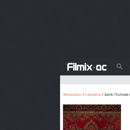
Поиск
Фильмикс
/
Сериалы
/ Батя. Полная 