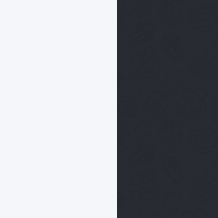
 Нью-
Чепелуэйт (2021)
ко