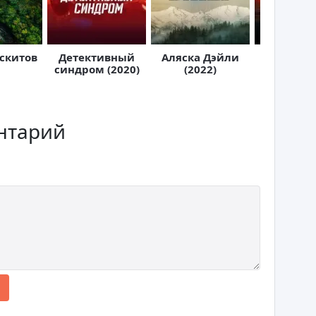
скитов
Детективный
Аляска Дэйли
Розуэлл,
синдром (2020)
(2022)
Мекси
нтарий