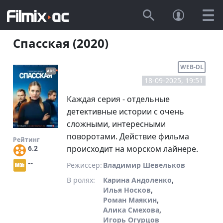
Спасская (2020)
WEB-DL
18-09-2025, 19:51
Каждая серия - отдельные
детективные истории с очень
сложными, интересными
поворотами. Действие фильма
Рейтинг
происходит на морском лайнере.
6.2
--
Режиссер:
Владимир Шевельков
В ролях:
Карина Андоленко
,
Илья Носков
,
Роман Маякин
,
Алика Смехова
,
Игорь Огурцов