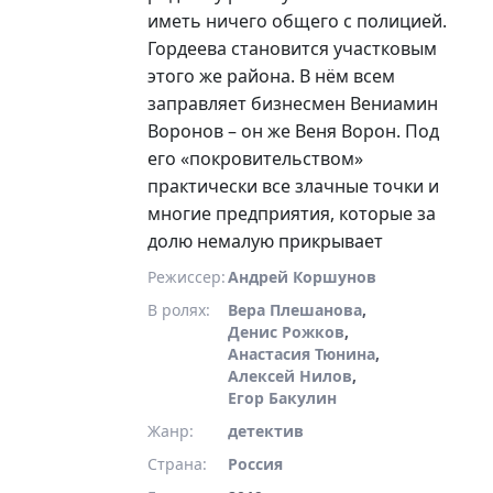
иметь ничего общего с полицией.
Гордеева становится участковым
этого же района. В нём всем
заправляет бизнесмен Вениамин
Воронов – он же Веня Ворон. Под
его «покровительством»
практически все злачные точки и
многие предприятия, которые за
долю немалую прикрывает
местный участковый капитан
Режиссер:
Андрей Коршунов
Тельцов. Честная и
В ролях:
Вера Плешанова
,
принципиальная Гордеева
Денис Рожков
,
отказывается мириться со
Анастасия Тюнина
,
Алексей Нилов
,
сложившимся положением дел в
Егор Бакулин
микрорайоне и вступает в
Жанр:
детектив
непримиримую борьбу с местной
преступностью и
Страна:
Россия
коррупционерами. В этом ей