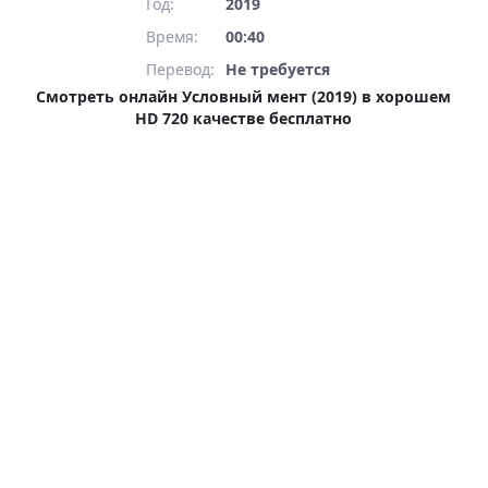
Год:
2019
помогает Дмитрий Рыжов. Он
Время:
00:40
тоже не терпит несправедливости,
Перевод:
Не требуется
а еще ему нравится капитан
Смотреть онлайн Условный мент (2019) в хорошем
Гордеева. Вот только она не
HD 720 качестве бесплатно
спешит отвечать взаимностью…