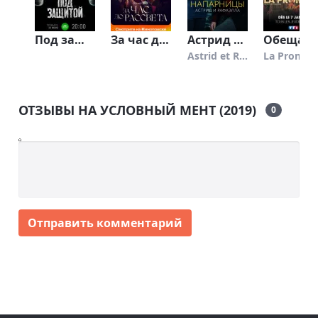
Под защитой (2022)
За час до рассвета (2021)
Астрид и Рафаэлла
Обещание
Astrid et Raphaëlle
La 
ОТЗЫВЫ НА УСЛОВНЫЙ МЕНТ (2019)
0
Отправить комментарий