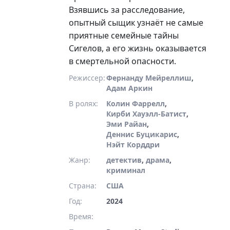
Взявшись за расследование,
опытный сыщик узнаёт не самые
приятные семейные тайны
Сигелов, а его жизнь оказывается
в смертельной опасности.
Режиссер:
Фернанду Мейреллиш
,
Адам Аркин
В ролях:
Колин Фаррелл
,
Кирби Хауэлл-Батист
,
Эми Райан
,
Деннис Буцикарис
,
Нэйт Корддри
Жанр:
детектив
,
драма
,
криминал
Страна:
США
Год:
2024
Время: