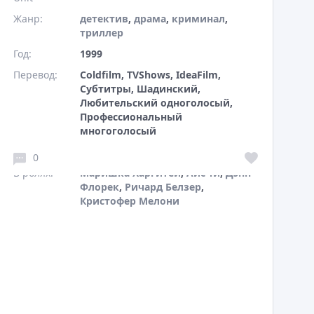
Жанр:
детектив
,
драма
,
криминал
,
триллер
Год:
1999
Перевод:
Coldfilm, TVShows, IdeaFilm,
Субтитры, Шадинский,
Любительский одноголосый,
Профессиональный
многоголосый
Режиссер:
Дэвид Платт
,
Жан Де Сегонзак
0
В ролях:
Маришка Харгитей
,
Айс-Ти
,
Дэнн
Флорек
,
Ричард Белзер
,
Кристофер Мелони