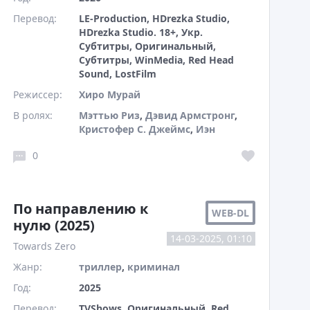
Перевод:
LE-Production, HDrezka Studio,
HDrezka Studio. 18+, Укр.
Субтитры, Оригинальный,
Субтитры, WinMedia, Red Head
Sound, LostFilm
Режиссер:
Хиро Мурай
В ролях:
Мэттью Риз
,
Дэвид Армстронг
,
Кристофер С. Джеймс
,
Иэн
Лайонс
,
Рейнальдо Тройя
0
По направлению к
WEB-DL
нулю (2025)
14-03-2025, 01:10
Towards Zero
Жанр:
триллер
,
криминал
Год:
2025
Перевод:
TVShows, Оригинальный, Red