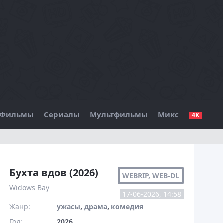
Фильмы
Сериалы
Мультфильмы
Микс
4K
БО
Бухта вдов (2026)
WEBRIP, WEB-DL
Widows Bay
17-06-2026, 14:58
Жанр:
ужасы
,
драма
,
комедия
Год:
2026