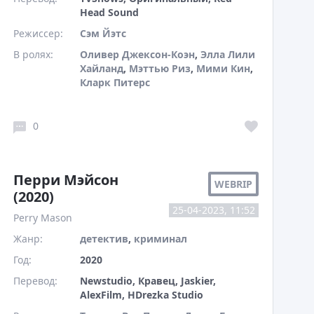
Head Sound
Режиссер:
Сэм Йэтс
В ролях:
Оливер Джексон-Коэн
,
Элла Лили
Хайланд
,
Мэттью Риз
,
Мими Кин
,
Кларк Питерс
0
Перри Мэйсон
WEBRIP
(2020)
25-04-2023, 11:52
Perry Mason
Жанр:
детектив
,
криминал
Год:
2020
Перевод:
Newstudio, Кравец, Jaskier,
AlexFilm, HDrezka Studio