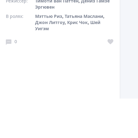
Режиссер:
Тимоти Ван Паттен
,
Дениз Гамзе
Эргювен
В ролях:
Мэттью Риз
,
Татьяна Маслани
,
Джон Литгоу
,
Крис Чок
,
Шей
Уигэм
0