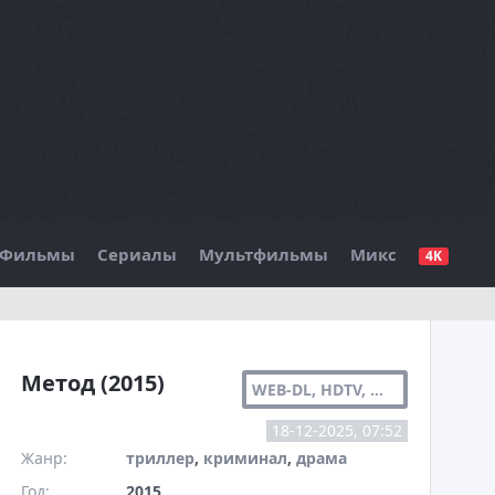
Фильмы
Сериалы
Мультфильмы
Микс
4K
БО
Метод (2015)
WEB-DL, HDTV, WEB-DLRIP
18-12-2025, 07:52
Жанр:
триллер
,
криминал
,
драма
Год:
2015