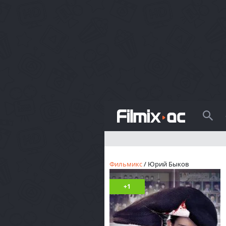
Поиск
Фильмикс
/ Юрий Быков
+1
2
1