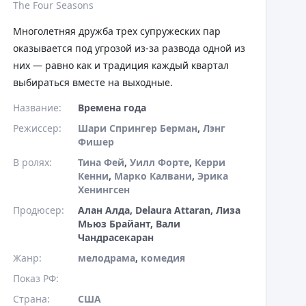
The Four Seasons
Многолетняя дружба трех супружеских пар
оказывается под угрозой из-за развода одной из
них — равно как и традиция каждый квартал
выбираться вместе на выходные.
Название:
Времена года
Режиссер:
Шари Спрингер Берман
,
Лэнг
Фишер
В ролях:
Тина Фей
,
Уилл Форте
,
Керри
Кенни
,
Марко Калвани
,
Эрика
Хенингсен
Продюсер:
Алан Алда, Delaura Attaran, Лиза
Мьюз Брайант, Вали
Чандрасекаран
Жанр:
мелодрама
,
комедия
Показ РФ:
Страна:
США