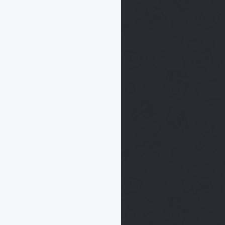
020)
Шеф-повар
тирана (2025)