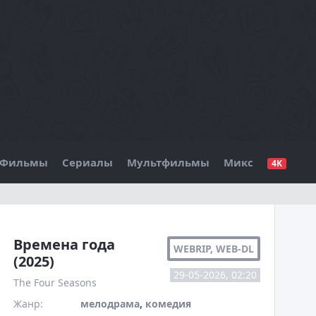
Фильмы
Сериалы
Мультфильмы
Микс
4K
БО
Времена года
WEBRIP, WEB-DL
(2025)
29-05-2026, 02:20
The Four Seasons
Жанр:
мелодрама
,
комедия