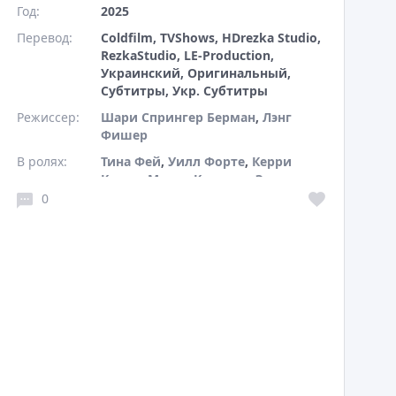
Год:
2025
Перевод:
Coldfilm, TVShows, HDrezka Studio,
RezkaStudio, LE-Production,
Украинский, Оригинальный,
Субтитры, Укр. Субтитры
Режиссер:
Шари Спрингер Берман
,
Лэнг
Фишер
В ролях:
Тина Фей
,
Уилл Форте
,
Керри
Кенни
,
Марко Калвани
,
Эрика
Хенингсен
0