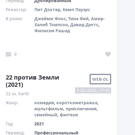
Перевод:
Дублированный
Режиссер:
Пит Доктер
,
Кемп Пауэрс
В ролях:
Джейми Фокс
,
Тина Фей
,
Амир-
Халиб Томпсон
,
Давид Диггс
,
Филисия Рашад
0
22 против Земли
WEB-DL
(2021)
5-02-2023, 17:40
22 vs. Earth
Жанр:
комедия
,
короткометражка
,
мультфильм
,
приключения
,
семейный
,
фэнтези
Год:
2021
Перевод:
Профессиональный