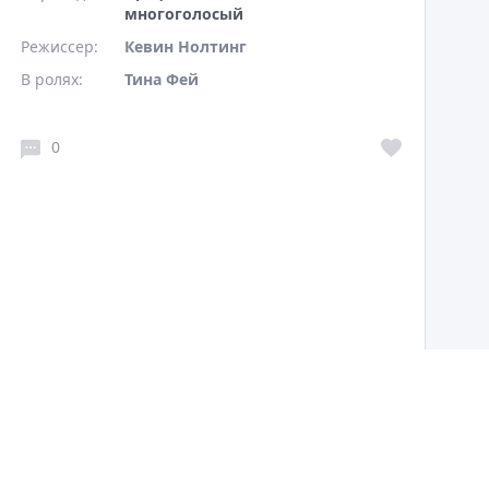
многоголосый
Режиссер:
Кевин Нолтинг
В ролях:
Тина Фей
0