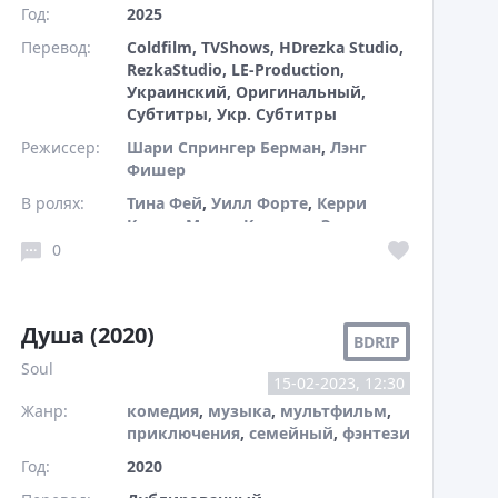
Год:
2025
Перевод:
Coldfilm, TVShows, HDrezka Studio,
RezkaStudio, LE-Production,
Украинский, Оригинальный,
Субтитры, Укр. Субтитры
Режиссер:
Шари Спрингер Берман
,
Лэнг
Фишер
В ролях:
Тина Фей
,
Уилл Форте
,
Керри
Кенни
,
Марко Калвани
,
Эрика
Хенингсен
0
Душа (2020)
BDRIP
Soul
15-02-2023, 12:30
Жанр:
комедия
,
музыка
,
мультфильм
,
приключения
,
семейный
,
фэнтези
Год:
2020