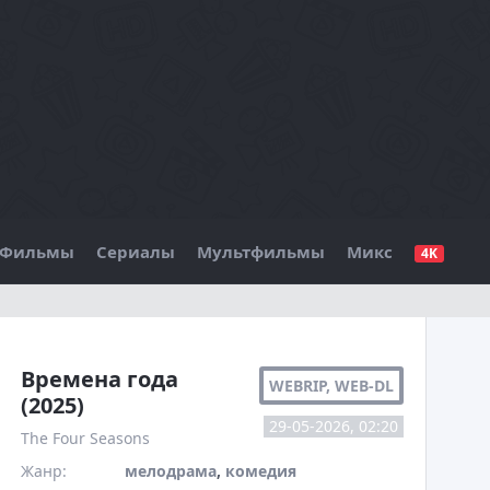
Фильмы
Сериалы
Мультфильмы
Микс
4K
БО
Времена года
WEBRIP, WEB-DL
(2025)
29-05-2026, 02:20
The Four Seasons
Жанр:
мелодрама
,
комедия