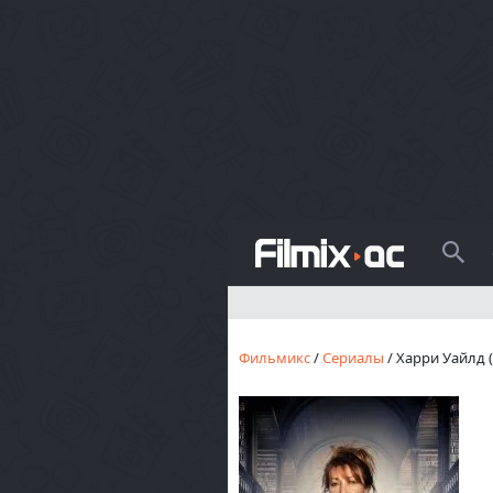
Поиск
Фильмикс
/
Сериалы
/ Харри Уайлд (