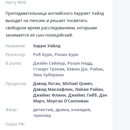
Harry Wild
Преподавательница английского Харриет Уайлд
выходит на пенсию и решает посвятить
свободное время расследованиям, которыми
занимается её сын-полицейский.
Название:
Харри Уайлд
Режиссер:
Роб Бурк
,
Ронан Бурк
В ролях:
Джейн Сеймур
,
Рохан Недд
,
Стюарт Грэхэм
,
Кевин Дж. Райан
,
Эми Хубермэн
Продюсер:
Дэвид Логан, Michael Queen,
Дэвид Маклафлин, Лайам Райан,
Джеймс Флинн, Джеймс Гибб, Дэн
Марч, Морган О’Салливан
Жанр:
детектив
,
драма
,
комедия
,
триллер
Показ РФ: