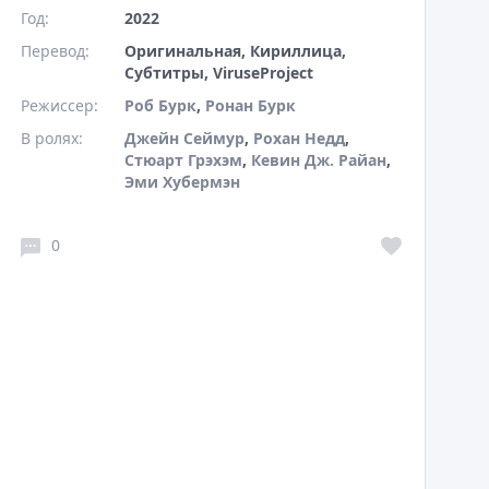
Год:
2022
Перевод:
Оригинальная, Кириллица,
Субтитры, ViruseProject
Режиссер:
Роб Бурк
,
Ронан Бурк
В ролях:
Джейн Сеймур
,
Рохан Недд
,
Стюарт Грэхэм
,
Кевин Дж. Райан
,
Эми Хубермэн
0