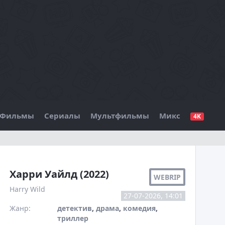
Фильмы
Сериалы
Мультфильмы
Микс
4K
БО
Харри Уайлд (2022)
WEBRIP
Harry Wild
27-07-2026, 14:01
Жанр:
детектив
,
драма
,
комедия
,
триллер