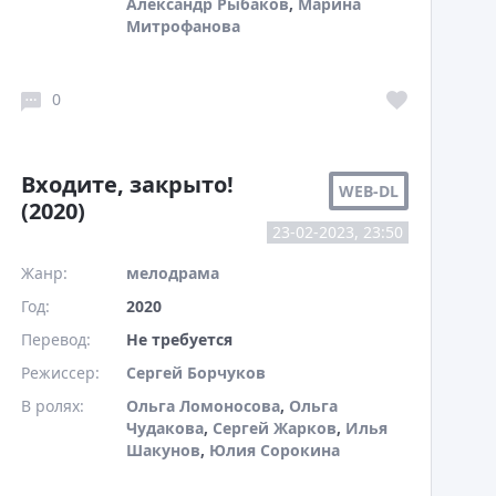
Александр Рыбаков
,
Марина
Митрофанова
0
Входите, закрыто!
WEB-DL
(2020)
23-02-2023, 23:50
Жанр:
мелодрама
Год:
2020
Перевод:
Не требуется
Режиссер:
Сергей Борчуков
В ролях:
Ольга Ломоносова
,
Ольга
Чудакова
,
Сергей Жарков
,
Илья
Шакунов
,
Юлия Сорокина