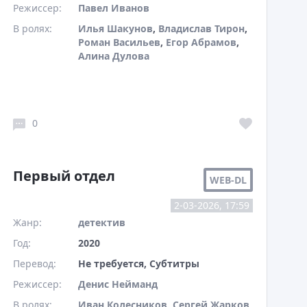
Режиссер:
Павел Иванов
В ролях:
Илья Шакунов
,
Владислав Тирон
,
Роман Васильев
,
Егор Абрамов
,
Алина Дулова
0
Первый отдел
WEB-DL
2-03-2026, 17:59
Жанр:
детектив
Год:
2020
Перевод:
Не требуется, Субтитры
Режиссер:
Денис Нейманд
В ролях:
Иван Колесников
,
Сергей Жарков
,