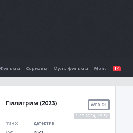
Фильмы
Сериалы
Мультфильмы
Микс
4K
БО
Пилигрим (2023)
WEB-DL
5-07-2026, 18:32
Жанр:
детектив
Год:
2023