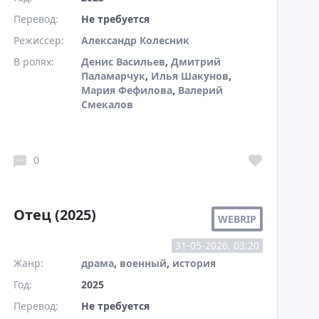
Перевод:
Не требуется
Режиссер:
Александр Колесник
В ролях:
Денис Васильев
,
Дмитрий
Паламарчук
,
Илья Шакунов
,
Мария Фефилова
,
Валерий
Смекалов
0
Отец (2025)
WEBRIP
31-05-2026, 03:20
Жанр:
драма
,
военный
,
история
Год:
2025
Перевод:
Не требуется