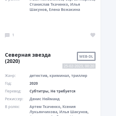
Станислав Ткаченко
,
Илья
Шакунов
,
Елена Вожакина
1
Северная звезда
WEB-DL
(2020)
25-02-2023, 00:20
Жанр:
детектив
,
криминал
,
триллер
Год:
2020
Перевод:
Субтитры, Не требуется
Режиссер:
Денис Нейманд
В ролях:
Артем Ткаченко
,
Ксения
Лукьянчикова
,
Илья Шакунов
,